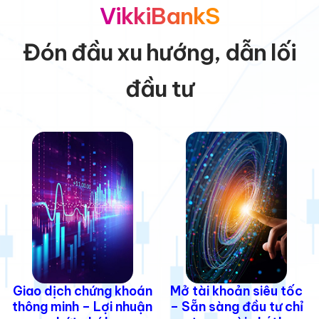
VikkiBankS
Đón đầu xu hướng, dẫn lối
đầu tư
Giao dịch chứng khoán
Mở tài khoản siêu tốc
thông minh – Lợi nhuận
– Sẵn sàng đầu tư chỉ