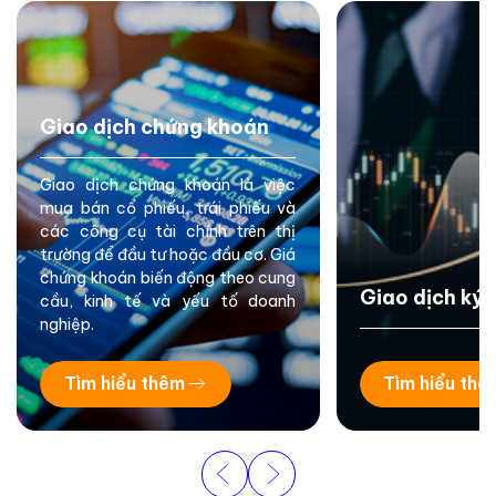
Giao dịch chứng khoán
Giao dịch chứng khoán là việc
mua bán cổ phiếu, trái phiếu và
các công cụ tài chính trên thị
trường để đầu tư hoặc đầu cơ. Giá
chứng khoán biến động theo cung
Giao dịch ký 
cầu, kinh tế và yếu tố doanh
nghiệp.
Tìm hiểu thêm
Tìm hiểu thê