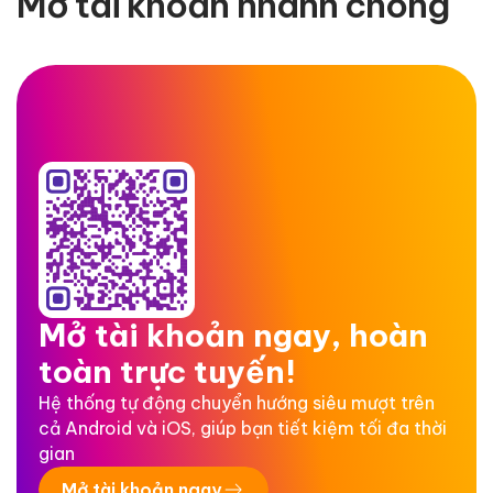
Mở tài khoản nhanh chóng
Mở tài khoản ngay, hoàn
toàn trực tuyến!
Hệ thống tự động chuyển hướng siêu mượt trên
cả Android và iOS, giúp bạn tiết kiệm tối đa thời
gian
Mở tài khoản ngay