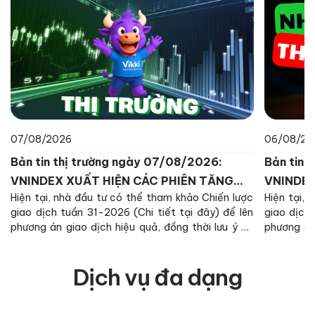
07/08/2026
06/08/20
Bản tin thị trường ngày 07/08/2026:
Bản tin 
VNINDEX XUẤT HIỆN CÁC PHIÊN TĂNG
VNINDEX
Hiện tại, nhà đầu tư có thể tham khảo Chiến lược
Hiện tại, 
GIẢM ĐAN XEN
THẬN T
giao dịch tuần 31-2026 (Chi tiết tại đây) để lên
giao dịch 
phương án giao dịch hiệu quả, đồng thời lưu ý về
phương án 
các tỷ trọng margin trong bối cảnh chỉ số VN-
các tỷ tr
Index tiếp tục quá trình kiểm tra lại ngưỡng SMA
Index tiếp
Dịch vụ đa dạng
200 ngày, đóng vai trò là kháng cự quan trọng
200 ngày,
trong ngắn hạn.
trong ngắn