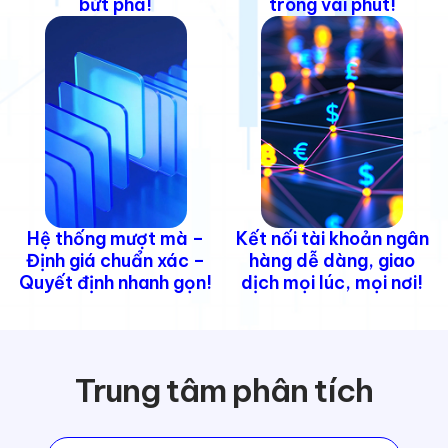
bứt phá!
trong vài phút!
Hệ thống mượt mà –
Kết nối tài khoản ngân
Định giá chuẩn xác –
hàng dễ dàng, giao
Quyết định nhanh gọn!
dịch mọi lúc, mọi nơi!
Trung tâm phân tích