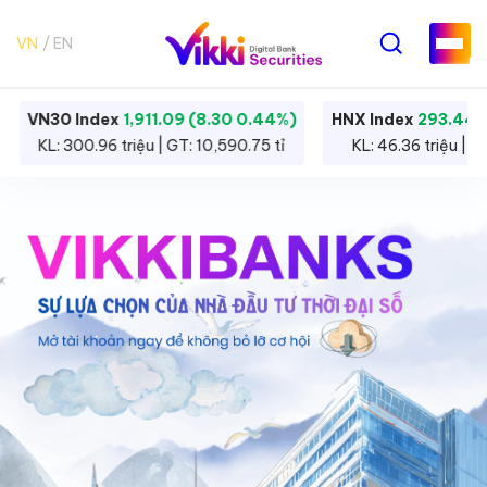
VN
EN
HNX Index
293.44 (0.80 0.27%)
HNX30 Index
455.12 
KL: 46.36 triệu | GT: 756.03 tỉ
KL: 34.43 triệu | GT