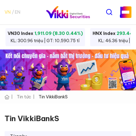
VN
EN
VN30 Index
1,911.09 (8.30 0.44%)
HNX Index
293.44 
KL: 300.96 triệu | GT: 10,590.75 tỉ
KL: 46.36 triệu | G
Tin tức
Tin VikkiBankS
Tin VikkiBankS