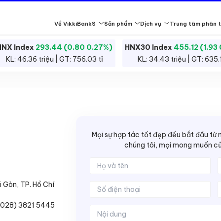
Về VikkiBankS
Sản phẩm
Dịch vụ
Trung tâm phân t
HNX Index
293.44 (0.80 0.27%)
HNX30 Index
455.12 (1.93
Giao dịch chứng khoán là việc mua bán cổ phiếu, trái phiếu và cá
KL: 46.36 triệu | GT: 756.03 tỉ
KL: 34.43 triệu | GT: 635.1
Giá chứng khoán biến động theo cung cầu, kinh tế và yếu tố doanh
Mọi sự hợp tác tốt đẹp đều bắt đầu từ m
chúng tôi, mọi mong muốn củ
án
Đội ngũ tư vấn
Nhà đầu tư chứng khoán chuyên nghiệp
Báo cáo phân tích
Hỗ trợ khách hàng
Công bố thông tin
Vikk
Tìm hiểu thêm
Tìm hiểu thêm
Tìm hiểu thêm
Tìm hiểu thêm
Tìm hiểu thêm
Tìm h
 Gòn, TP. Hồ Chí
 (028) 3821 5445