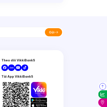
Gửi
Theo dõi VikkiBankS
Tải App VikkiBankS