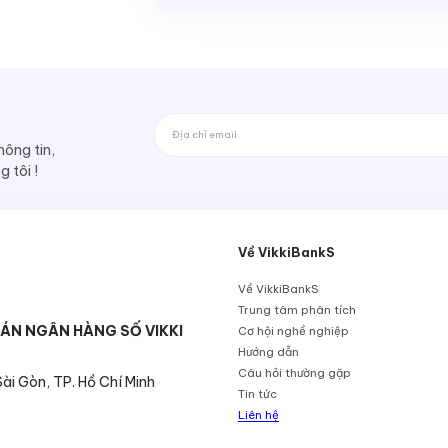
ông tin,
 tôi !
Về VikkiBankS
Về VikkiBankS
Trung tâm phân tích
ÁN NGÂN HÀNG SỐ VIKKI
Cơ hội nghề nghiệp
Hướng dẫn
Câu hỏi thường gặp
i Gòn, TP. Hồ Chí Minh
Tin tức
Liên hệ