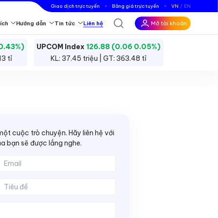
Giao dịch trực tuyến
Bảng giá trực tuyến
VN
EN
Mở tài khoản
ích
Hướng dẫn
Tin tức
Liên hệ
 0.43%)
UPCOM Index
126.88 (0.06 0.05%)
c công cụ tài chính trên thị trường để đầu tư hoặc đầu cơ.
3 tỉ
KL: 37.45 triệu | GT: 363.48 tỉ
 nghiệp.
ột cuộc trò chuyện. Hãy liên hệ với
a bạn sẽ được lắng nghe.
iBankS Ratings
iểu thêm