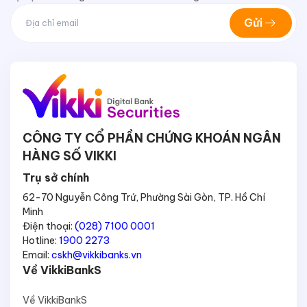
Gửi
CÔNG TY CỔ PHẦN CHỨNG KHOÁN NGÂN
HÀNG SỐ VIKKI
Trụ sở chính
62-70 Nguyễn Công Trứ, Phường Sài Gòn, TP. Hồ Chí
Minh
Điện thoại:
(028) 7100 0001
Hotline:
1900 2273
Email:
cskh@vikkibanks.vn
Về VikkiBankS
Về VikkiBankS