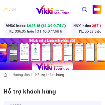
VN
EN
VN30 Index
1,925.18 (14.09 0.74%)
HNX Index
287.68 
KL: 336.35 triệu | GT: 10,077.68 tỉ
KL: 55.27 triệu |
Hướng dẫn
Hỗ trợ khách hàng
Hỗ trợ khách hàng