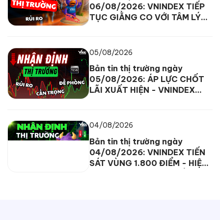
06/08/2026: VNINDEX TIẾP
TỤC GIẰNG CO VỚI TÂM LÝ
THẬN TRỌNG ĐANG BAO
TRÙM
05/08/2026
Bản tin thị trường ngày
05/08/2026: ÁP LỰC CHỐT
LÃI XUẤT HIỆN - VNINDEX
DAO ĐỘNG TRONG BIÊN ĐỘ
HẸP
04/08/2026
Bản tin thị trường ngày
04/08/2026: VNINDEX TIẾN
SÁT VÙNG 1.800 ĐIỂM - HIỆN
TƯỢNG PHÂN HÓA XUẤT HIỆN