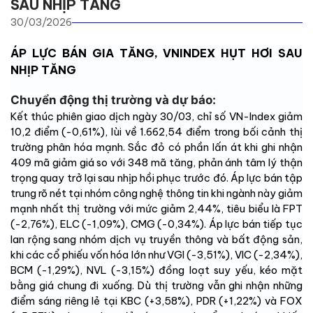
SAU NHỊP TĂNG
30/03/2026
ÁP LỰC BÁN GIA TĂNG, VNINDEX HỤT HƠI SAU
NHỊP TĂNG
Chuyển động thị trường và dự báo:
Kết thúc phiên giao dịch ngày 30/03, chỉ số VN-Index giảm
10,2 điểm (-0,61%), lùi về 1.662,54 điểm trong bối cảnh thị
trường phân hóa mạnh. Sắc đỏ có phần lấn át khi ghi nhận
409 mã giảm giá so với 348 mã tăng, phản ánh tâm lý thận
trọng quay trở lại sau nhịp hồi phục trước đó. Áp lực bán tập
trung rõ nét tại nhóm công nghệ thông tin khi ngành này giảm
mạnh nhất thị trường với mức giảm 2,44%, tiêu biểu là FPT
(-2,76%), ELC (-1,09%), CMG (-0,34%). Áp lực bán tiếp tục
lan rộng sang nhóm dịch vụ truyền thông và bất động sản,
khi các cổ phiếu vốn hóa lớn như VGI (-3,51%), VIC (-2,34%),
BCM (-1,29%), NVL (-3,15%) đồng loạt suy yếu, kéo mặt
bằng giá chung đi xuống. Dù thị trường vẫn ghi nhận những
điểm sáng riêng lẻ tại KBC (+3,58%), PDR (+1,22%) và FOX