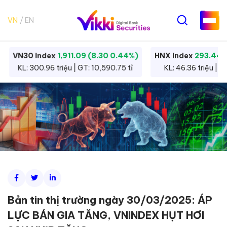
VN
EN
VN30 Index
1,911.09 (8.30 0.44%)
HNX Index
293.44 
KL: 300.96 triệu | GT: 10,590.75 tỉ
KL: 46.36 triệu | G
Bản tin thị trường ngày 30/03/2025: ÁP
LỰC BÁN GIA TĂNG, VNINDEX HỤT HƠI