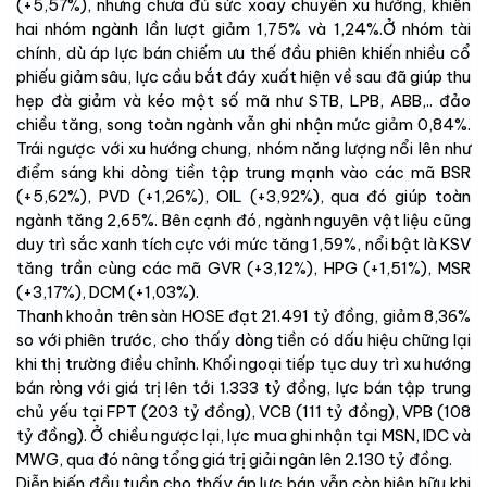
(+5,57%), nhưng chưa đủ sức xoay chuyển xu hướng, khiến
hai nhóm ngành lần lượt giảm 1,75% và 1,24%.Ở nhóm tài
chính, dù áp lực bán chiếm ưu thế đầu phiên khiến nhiều cổ
phiếu giảm sâu, lực cầu bắt đáy xuất hiện về sau đã giúp thu
hẹp đà giảm và kéo một số mã như STB, LPB, ABB,.. đảo
chiều tăng, song toàn ngành vẫn ghi nhận mức giảm 0,84%.
Trái ngược với xu hướng chung, nhóm năng lượng nổi lên như
điểm sáng khi dòng tiền tập trung mạnh vào các mã BSR
(+5,62%), PVD (+1,26%), OIL (+3,92%), qua đó giúp toàn
ngành tăng 2,65%. Bên cạnh đó, ngành nguyên vật liệu cũng
duy trì sắc xanh tích cực với mức tăng 1,59%, nổi bật là KSV
tăng trần cùng các mã GVR (+3,12%), HPG (+1,51%), MSR
(+3,17%), DCM (+1,03%).
Thanh khoản trên sàn HOSE đạt 21.491 tỷ đồng, giảm 8,36%
so với phiên trước, cho thấy dòng tiền có dấu hiệu chững lại
khi thị trường điều chỉnh. Khối ngoại tiếp tục duy trì xu hướng
bán ròng với giá trị lên tới 1.333 tỷ đồng, lực bán tập trung
chủ yếu tại FPT (203 tỷ đồng), VCB (111 tỷ đồng), VPB (108
tỷ đồng). Ở chiều ngược lại, lực mua ghi nhận tại MSN, IDC và
MWG, qua đó nâng tổng giá trị giải ngân lên 2.130 tỷ đồng.
Diễn biến đầu tuần cho thấy áp lực bán vẫn còn hiện hữu khi