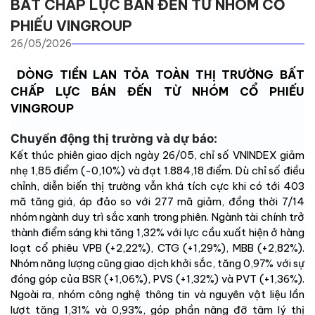
BẤT CHẤP LỰC BÁN ĐẾN TỪ NHÓM CỔ
PHIẾU VINGROUP
26/05/2026
DÒNG TIỀN LAN TỎA TOÀN THỊ TRƯỜNG BẤT
CHẤP LỰC BÁN ĐẾN TỪ NHÓM CỔ PHIẾU
VINGROUP
Chuyển động thị trường và dự báo:
Kết thúc phiên giao dịch ngày 26/05, chỉ số VNINDEX giảm
nhẹ 1,85 điểm (-0,10%) và đạt 1.884,18 điểm. Dù chỉ số điều
chỉnh, diễn biến thị trường vẫn khá tích cực khi có tới 403
mã tăng giá, áp đảo so với 277 mã giảm, đồng thời 7/14
nhóm ngành duy trì sắc xanh trong phiên. Ngành tài chính trở
thành điểm sáng khi tăng 1,32% với lực cầu xuất hiện ở hàng
loạt cổ phiêu VPB (+2,22%), CTG (+1,29%), MBB (+2,82%).
Nhóm năng lượng cũng giao dịch khởi sắc, tăng 0,97% với sự
đóng góp của BSR (+1,06%), PVS (+1,32%) và PVT (+1,36%).
Ngoài ra, nhóm công nghệ thông tin và nguyên vật liệu lần
lượt tăng 1,31% và 0,93%, góp phần nâng đỡ tâm lý thị