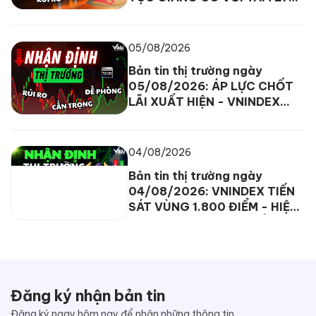
THẬN TRỌNG ĐANG BAO
TRÙM
05/08/2026
Bản tin thị trường ngày
05/08/2026: ÁP LỰC CHỐT
LÃI XUẤT HIỆN - VNINDEX
DAO ĐỘNG TRONG BIÊN ĐỘ
HẸP
04/08/2026
Bản tin thị trường ngày
04/08/2026: VNINDEX TIẾN
SÁT VÙNG 1.800 ĐIỂM - HIỆN
TƯỢNG PHÂN HÓA XUẤT HIỆN
Đăng ký nhận bản tin
Đăng ký ngay hôm nay để nhận những thông tin,