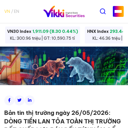
VN
EN
VN30 Index
1,911.09 (8.30 0.44%)
HNX Index
293.44 
KL: 300.96 triệu | GT: 10,590.75 tỉ
KL: 46.36 triệu | G
Bản tin thị trường ngày 26/05/2026:
DÒNG TIỀN LAN TỎA TOÀN THỊ TRƯỜNG