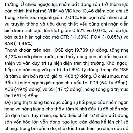
trường. Ở chiều ngược lại, nhóm bất động sản trở thành lực
cản chính khi hai mã VHM và VIC kéo 13,46 điểm của chỉ số
trong, khiến toàn ngành giảm 2,04%. Bên cạnh đó, nhóm dịch
vụ truyền thông và tiêu dùng thiết yếu cũng ghi nhận diễn
biến kém tích cực, lần lượt giảm 0,62% và 0,07%, với áp lực
bán xuất hiện tại các mã CTR (-1,63%), FOX (-0,85%) và
SAB (-1,46%).
Thanh khoản trên sàn HOSE đạt 19.739 tỷ đồng, tăng nhẹ
4,12% so với phiên trước, cho thấy dòng tiền có dấu hiệu cải
thiện và vẫn duy trì sự hiện diện trên thị trường. Khối ngoại
tiếp tục bán ròng với giá trị đạt 894 tỷ đồng, trong đó MSB
là tâm điểm bán ra với giá trị 488 tỷ đồng. Ở chiều mua, nhà
đầu tư nước ngoài giải ngân chủ yếu tại PDR (64 tỷ đồng),
ACB (49 tỷ đồng) và SSI (47 tỷ đồng), nâng tổng giá trị mua
lên 1.661 tỷ đồng.
Độ rộng thị trường tích cực cùng sự hồi phục của nhóm ngân
hàng và năng lượng cho thấy tâm lý nhà đầu tư đã phần nào
ổn định hơn. Tuy nhiên, áp lực điều chỉnh từ nhóm bất động
sản vốn hóa lớn vẫn đang tạo lực cản đáng kể lên chỉ số
chung. Trong bối cảnh đó, nhà đầu tư ưu tiên lựa chọn các cổ