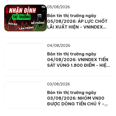
05/08/2026
Bản tin thị trường ngày
05/08/2026: ÁP LỰC CHỐT
LÃI XUẤT HIỆN - VNINDEX
DAO ĐỘNG TRONG BIÊN ĐỘ
HẸP
04/08/2026
Bản tin thị trường ngày
04/08/2026: VNINDEX TIẾN
SÁT VÙNG 1.800 ĐIỂM - HIỆN
TƯỢNG PHÂN HÓA XUẤT HIỆN
03/08/2026
Bản tin thị trường ngày
03/08/2026: NHÓM VN30
ĐƯỢC DÒNG TIỀN CHÚ Ý -
VNINDEX KHÔI PHỤC LẠI SẮC
XANH