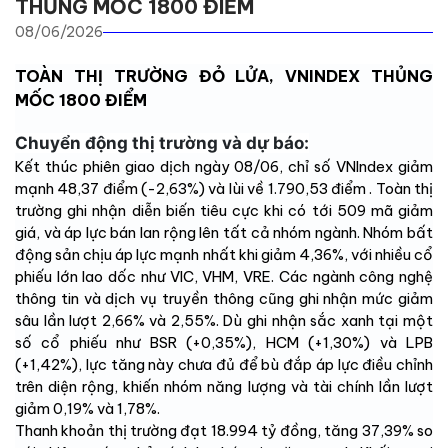
THỦNG MỐC 1800 ĐIỂM
08/06/2026
TOÀN THỊ TRƯỜNG ĐỎ LỬA, VNINDEX THỦNG
MỐC 1800 ĐIỂM
Chuyển động thị trường và dự báo:
Kết thúc phiên giao dịch ngày 08/06, chỉ số VNIndex giảm
mạnh 48,37 điểm (-2,63%) và lùi về 1.790,53 điểm . Toàn thị
trường ghi nhận diễn biến tiêu cực khi có tới 509 mã giảm
giá, và áp lực bán lan rộng lên tất cả nhóm ngành. Nhóm bất
động sản chịu áp lực mạnh nhất khi giảm 4,36%, với nhiều cổ
phiếu lớn lao dốc như VIC, VHM, VRE. Các ngành công nghệ
thông tin và dịch vụ truyền thông cũng ghi nhận mức giảm
sâu lần lượt 2,66% và 2,55%. Dù ghi nhận sắc xanh tại một
số cổ phiếu như BSR (+0,35%), HCM (+1,30%) và LPB
(+1,42%), lực tăng này chưa đủ để bù đắp áp lực điều chỉnh
trên diện rộng, khiến nhóm năng lượng và tài chính lần lượt
giảm 0,19% và 1,78%.
Thanh khoản thị trường đạt 18.994 tỷ đồng, tăng 37,39% so