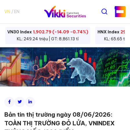
VN
EN
VN30 Index
1,902.79 (-14.09 -0.74%)
HNX Index
292.
KL: 249.24 triệu | GT: 8,861.13 tỉ
KL: 65.65 triệ
Bản tin thị trường ngày 08/06/2026:
TOÀN THỊ TRƯỜNG ĐỎ LỬA, VNINDEX