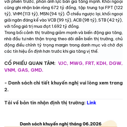
với phiên trước, phản ánh lực bán gia tăng mạnh. Khối ngoại
cũng ghi nhận bán ròng 672 tỷ đồng, tập trung tại FPT (122
tỷ), VHM (113 tỷ), MSN (94 tỷ). Ở chiều ngược lại, khối ngoại
giải ngân đáng kể vào VCB (99 tỷ), ACB (98 tỷ), STB (42 tỷ),
với tổng giá trị mua đạt 1.692 tỷ đồng.
Trong bối cảnh thị trường giảm mạnh và biến động gia tăng,
nhà đầu tư nên thận trọng theo dõi diễn biến thị trường, chủ
động điều chỉnh tỷ trọng margin trong danh mục và chờ đợi
các tín hiệu ổn định hơn trước khi gia tăng vị thế.
CỔ PHIẾU QUAN TÂM:
VJC, MWG, FRT, KDH, DGW,
VNM, GAS, GMD.
- Danh sách chi tiết khuyến nghị vui lòng xem trang
2.
Tải về bản tin nhận định thị trường:
Link