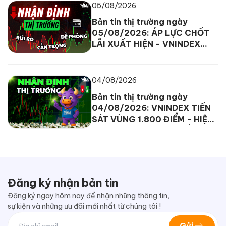
05/08/2026
Bản tin thị trường ngày
05/08/2026: ÁP LỰC CHỐT
LÃI XUẤT HIỆN - VNINDEX
DAO ĐỘNG TRONG BIÊN ĐỘ
HẸP
04/08/2026
Bản tin thị trường ngày
04/08/2026: VNINDEX TIẾN
SÁT VÙNG 1.800 ĐIỂM - HIỆN
TƯỢNG PHÂN HÓA XUẤT HIỆN
Đăng ký nhận bản tin
Đăng ký ngay hôm nay để nhận những thông tin,
sự kiện và những ưu đãi mới nhất từ chúng tôi !
Gửi