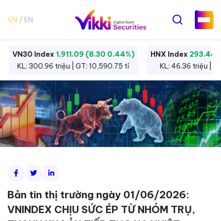
VN
EN
VN30 Index
1,911.09 (8.30 0.44%)
HNX Index
293.44 
KL: 300.96 triệu | GT: 10,590.75 tỉ
KL: 46.36 triệu | G
Bản tin thị trường ngày 01/06/2026:
VNINDEX CHỊU SỨC ÉP TỪ NHÓM TRỤ,