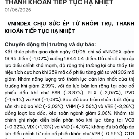
THANH KHOẢN TIẾP TỤC HẠ NHIỆT
01/06/2026
VNINDEX CHỊU SỨC ÉP TỪ NHÓM TRỤ, THANH
KHOẢN TIẾP TỤC HẠ NHIỆT
Chuyển động thị trường và dự báo:
Kết thúc phiên giao dịch ngày 01/06, chỉ số VNINDEX giảm
18,95 điểm (-1,02%) xuống 1.844,54 điểm. Dù chỉ số chịu áp
lực điều chỉnh khá mạnh, độ rộng thị trường lại cho thấy tín
hiệu tích cực hơn khi 359 mã cổ phiếu tăng giá so với 302 mã
giảm. Nhóm năng lượng trở thành lực cản lớn nhất của thị
trường khi giảm 2,99%, với áp lực bán lan rộng tại các cổ
phiếu dầu khí như BSR (-3,87%), PLX (-3,05%), PVD
(-1,64%) và PVS (-1,03%). Sắc đỏ bao trùm nhóm bất động
sản khi bộ ba VIC (-3,03%), VHM (-2,56%) và VRE (-3,26%)
đồng loạt lao dốc, kéo toàn ngành giảm 2,06%. Nhóm tài
chính ghi nhận diễn biến phân hóa khi lực tăng tại VCB
(+0,32%), VIX (+1,13%) và VND (+4,15%) không đủ bù đắp áp
lực điều chỉnh từ các cổ phiếu khác như VPB (-0,55%), CTG