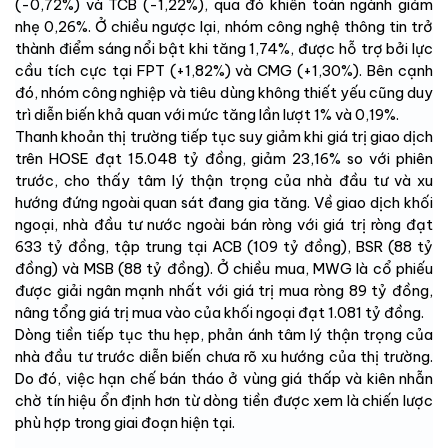
(-0,72%) và TCB (-1,22%), qua đó khiến toàn ngành giảm
nhẹ 0,26%. Ở chiều ngược lại, nhóm công nghệ thông tin trở
thành điểm sáng nổi bật khi tăng 1,74%, được hỗ trợ bởi lực
cầu tích cực tại FPT (+1,82%) và CMG (+1,30%). Bên cạnh
đó, nhóm công nghiệp và tiêu dùng không thiết yếu cũng duy
trì diễn biến khả quan với mức tăng lần lượt 1% và 0,19%.
Thanh khoản thị trường tiếp tục suy giảm khi giá trị giao dịch
trên HOSE đạt 15.048 tỷ đồng, giảm 23,16% so với phiên
trước, cho thấy tâm lý thận trọng của nhà đầu tư và xu
hướng đứng ngoài quan sát đang gia tăng. Về giao dịch khối
ngoại, nhà đầu tư nước ngoài bán ròng với giá trị ròng đạt
633 tỷ đồng, tập trung tại ACB (109 tỷ đồng), BSR (88 tỷ
đồng) và MSB (88 tỷ đồng). Ở chiều mua, MWG là cổ phiếu
được giải ngân mạnh nhất với giá trị mua ròng 89 tỷ đồng,
nâng tổng giá trị mua vào của khối ngoại đạt 1.081 tỷ đồng.
Dòng tiền tiếp tục thu hẹp, phản ánh tâm lý thận trọng của
nhà đầu tư trước diễn biến chưa rõ xu hướng của thị trường.
Do đó, việc hạn chế bán tháo ở vùng giá thấp và kiên nhẫn
chờ tín hiệu ổn định hơn từ dòng tiền được xem là chiến lược
phù hợp trong giai đoạn hiện tại.