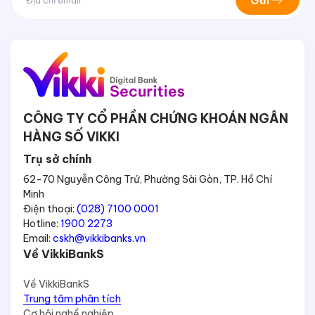
CÔNG TY CỔ PHẦN CHỨNG KHOÁN NGÂN
HÀNG SỐ VIKKI
Trụ sở chính
62-70 Nguyễn Công Trứ, Phường Sài Gòn, TP. Hồ Chí
Minh
Điện thoại:
(028) 7100 0001
Hotline:
1900 2273
Email:
cskh@vikkibanks.vn
Về VikkiBankS
Về VikkiBankS
Trung tâm phân tích
Cơ hội nghề nghiệp