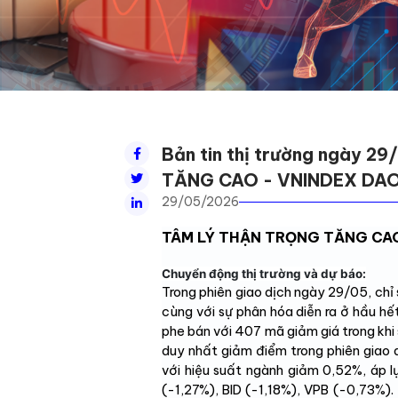
Bản tin thị trường ngày 
TĂNG CAO - VNINDEX DAO
29/05/2026
TÂM LÝ THẬN TRỌNG TĂNG CAO
Chuyển động thị trường và dự báo:
Trong phiên giao dịch ngày 29/05, ch
cùng với sự phân hóa diễn ra ở hầu h
phe bán với 407 mã giảm giá trong khi
duy nhất giảm điểm trong phiên giao d
với hiệu suất ngành giảm 0,52%, áp 
(-1,27%), BID (-1,18%), VPB (-0,73%). 