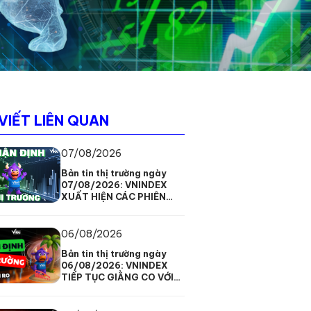
 VIẾT LIÊN QUAN
07/08/2026
Bản tin thị trường ngày
07/08/2026: VNINDEX
XUẤT HIỆN CÁC PHIÊN
TĂNG GIẢM ĐAN XEN
06/08/2026
Bản tin thị trường ngày
06/08/2026: VNINDEX
TIẾP TỤC GIẰNG CO VỚI
TÂM LÝ THẬN TRỌNG
ĐANG BAO TRÙM