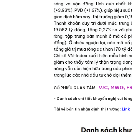
sáng và vận động tích cực nhất kh
(+3,93%), PVD (+1,67%), giúp hiệu suất
giao dịch hôm nay, thị trường giảm 0,
Thanh khoản duy trì dưới mức trung b
19.582 tỷ đồng, tăng 0,27% so với ph
ròng, tập trung bán mạnh ở mã cổ ph
đồng). Ở chiều ngược lại, các mã c
tổng giá trị mua ròng đạt hơn 170 tỷ đ
Chỉ số VN-Index xuất hiện mẫu hình nến
giảm cho thấy tâm lý thận trọng đang 
năng vẫn còn hiện hữu trong các phiên 
trong lúc các nhà đầu tư chờ đợi thêm 
VJC, MWG, FR
CỔ PHIẾU QUAN TÂM:
- Danh sách chi tiết khuyến nghị vui lòn
Tải về bản tin nhận định thị trường:
Link