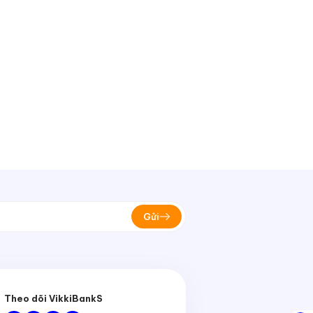
Gửi
Theo dõi VikkiBankS