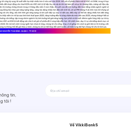
ông tin,
 tôi !
Về VikkiBankS