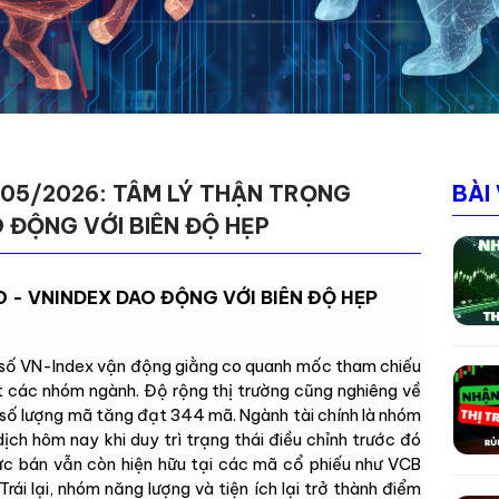
29/05/2026: TÂM LÝ THẬN TRỌNG
BÀI
 ĐỘNG VỚI BIÊN ĐỘ HẸP
 - VNINDEX DAO ĐỘNG VỚI BIÊN ĐỘ HẸP
ỉ số VN-Index vận động giằng co quanh mốc tham chiếu
ết các nhóm ngành. Độ rộng thị trường cũng nghiêng về
 số lượng mã tăng đạt 344 mã. Ngành tài chính là nhóm
ịch hôm nay khi duy trì trạng thái điều chỉnh trước đó
lực bán vẫn còn hiện hữu tại các mã cổ phiếu như VCB
Trái lại, nhóm năng lượng và tiện ích lại trở thành điểm