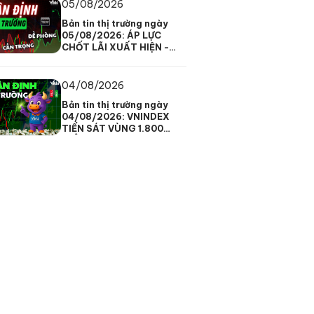
05/08/2026
Bản tin thị trường ngày
05/08/2026: ÁP LỰC
CHỐT LÃI XUẤT HIỆN -
VNINDEX DAO ĐỘNG
TRONG BIÊN ĐỘ HẸP
04/08/2026
Bản tin thị trường ngày
04/08/2026: VNINDEX
TIẾN SÁT VÙNG 1.800
ĐIỂM - HIỆN TƯỢNG PHÂN
HÓA XUẤT HIỆN