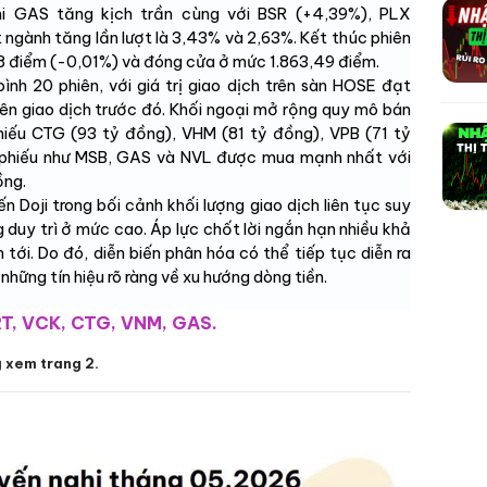
i GAS tăng kịch trần cùng với BSR (+4,39%), PLX
 ngành tăng lần lượt là 3,43% và 2,63%. Kết thúc phiên
18 điểm (-0,01%) và đóng cửa ở mức 1.863,49 điểm.
ình 20 phiên, với giá trị giao dịch trên sàn HOSE đạt
iên giao dịch trước đó. Khối ngoại mở rộng quy mô bán
iếu CTG (93 tỷ đồng), VHM (81 tỷ đồng), VPB (71 tỷ
ổ phiếu như MSB, GAS và NVL được mua mạnh nhất với
ồng.
 Doji trong bối cảnh khối lượng giao dịch liên tục suy
duy trì ở mức cao. Áp lực chốt lời ngắn hạn nhiều khả
tới. Do đó, diễn biến phân hóa có thể tiếp tục diễn ra
những tín hiệu rõ ràng về xu hướng dòng tiền.
T, VCK, CTG, VNM, GAS.
g xem trang 2.