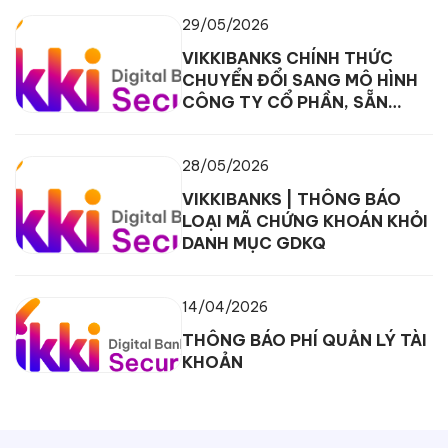
29/05/2026
VIKKIBANKS CHÍNH THỨC
CHUYỂN ĐỔI SANG MÔ HÌNH
CÔNG TY CỔ PHẦN, SẴN
SÀNG CHO GIAI ĐOẠN TĂNG
TRƯỞNG MỚI
28/05/2026
VIKKIBANKS | THÔNG BÁO
LOẠI MÃ CHỨNG KHOÁN KHỎI
DANH MỤC GDKQ
14/04/2026
THÔNG BÁO PHÍ QUẢN LÝ TÀI
KHOẢN