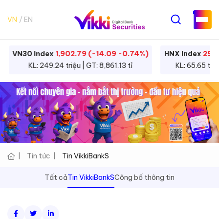
VN
EN
VN30 Index
1,902.79 (-14.09 -0.74%)
HNX Index
292.
KL: 249.24 triệu | GT: 8,861.13 tỉ
KL: 65.65 triệ
Tin tức
Tin VikkiBankS
Tất cả
Tin VikkiBankS
Công bố thông tin