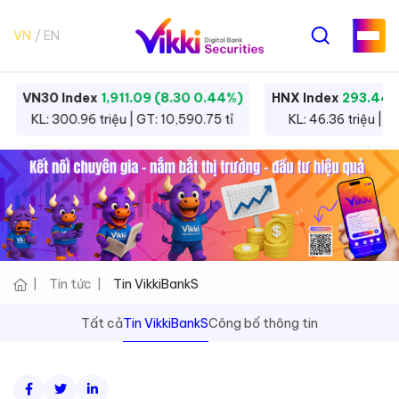
VN
EN
VN30 Index
1,911.09 (8.30 0.44%)
HNX Index
293.44 
KL: 300.96 triệu | GT: 10,590.75 tỉ
KL: 46.36 triệu | G
Tin tức
Tin VikkiBankS
Tất cả
Tin VikkiBankS
Công bố thông tin