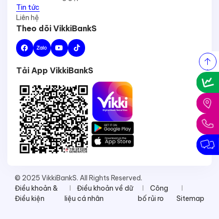
Tin tức
Liên hệ
Theo dõi VikkiBankS
Tải App VikkiBankS
© 2025 VikkiBankS. All Rights Reserved.
Điều khoản &
Điều khoản về dữ
Công
Điều kiện
liệu cá nhân
bố rủi ro
Sitemap