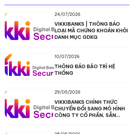
24/07/2026
VIKKIBANKS | THÔNG BÁO
LOẠI MÃ CHỨNG KHOÁN KHỎI
DANH MỤC GDKQ
10/07/2026
THÔNG BÁO BẢO TRÌ HỆ
THỐNG
29/05/2026
VIKKIBANKS CHÍNH THỨC
CHUYỂN ĐỔI SANG MÔ HÌNH
CÔNG TY CỔ PHẦN, SẴN
SÀNG CHO GIAI ĐOẠN TĂNG
TRƯỞNG MỚI