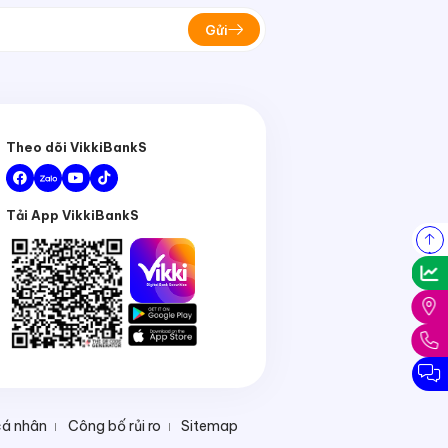
Gửi
Theo dõi VikkiBankS
Tải App VikkiBankS
cá nhân
Công bố rủi ro
Sitemap