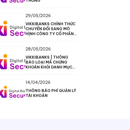
THỐNG
29/05/2026
VIKKIBANKS CHÍNH THỨC
CHUYỂN ĐỔI SANG MÔ
HÌNH CÔNG TY CỔ PHẦN,
SẴN SÀNG CHO GIAI
ĐOẠN TĂNG TRƯỞNG MỚI
28/05/2026
VIKKIBANKS | THÔNG
BÁO LOẠI MÃ CHỨNG
KHOÁN KHỎI DANH MỤC
GDKQ
14/04/2026
THÔNG BÁO PHÍ QUẢN LÝ
TÀI KHOẢN