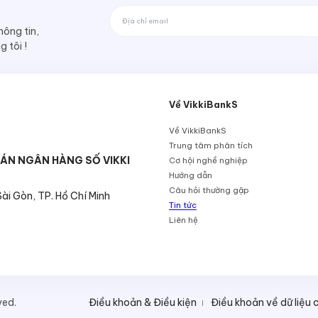
ông tin,
 tôi !
Về VikkiBankS
Về VikkiBankS
Trung tâm phân tích
ÁN NGÂN HÀNG SỐ VIKKI
Cơ hội nghề nghiệp
Hướng dẫn
Câu hỏi thường gặp
i Gòn, TP. Hồ Chí Minh
Tin tức
Liên hệ
ved.
Điều khoản & Điều kiện
Điều khoản về dữ liệu 