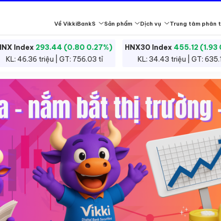
Về VikkiBankS
Sản phẩm
Dịch vụ
Trung tâm phân t
HNX Index
293.44 (0.80 0.27%)
HNX30 Index
455.12 (1
Giao dịch chứng khoán là việc mua bán cổ phiếu, trái phiếu và cá
KL: 46.36 triệu | GT: 756.03 tỉ
KL: 34.43 triệu | GT: 6
Giá chứng khoán biến động theo cung cầu, kinh tế và yếu tố doanh
án
Đội ngũ tư vấn
Nhà đầu tư chứng khoán chuyên nghiệp
Báo cáo phân tích
Hỗ trợ khách hàng
Công bố thông tin
Vikk
Tìm hiểu thêm
Tìm hiểu thêm
Tìm hiểu thêm
Tìm hiểu thêm
Tìm hiểu thêm
Tìm h