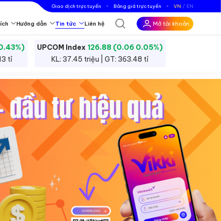
Giao dịch trực tuyến
Bảng giá trực tuyến
VN
EN
Mở tài khoản
ích
Hướng dẫn
Tin tức
Liên hệ
.93 0.43%)
UPCOM Index
126.88 (0.06 0.05%)
c công cụ tài chính trên thị trường để đầu tư hoặc đầu cơ.
35.13 tỉ
KL: 37.45 triệu | GT: 363.48 tỉ
 nghiệp.
iBankS Ratings
iểu thêm