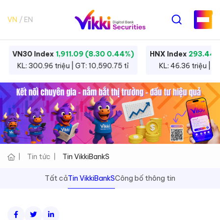
VN
EN
VN30 Index
1,911.09 (8.30 0.44%)
HNX Index
293.44 
KL: 300.96 triệu | GT: 10,590.75 tỉ
KL: 46.36 triệu | G
Tin tức
Tin VikkiBankS
Tất cả
Tin VikkiBankS
Công bố thông tin