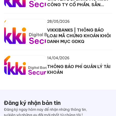
CÔNG TY CỔ PHẦN, SẴN
SÀNG CHO GIAI ĐOẠN TĂNG
TRƯỞNG MỚI
28/05/2026
VIKKIBANKS | THÔNG BÁO
LOẠI MÃ CHỨNG KHOÁN KHỎI
DANH MỤC GDKQ
14/04/2026
THÔNG BÁO PHÍ QUẢN LÝ TÀI
KHOẢN
Đăng ký nhận bản tin
Đăng ký ngay hôm nay để nhận những thông tin,
sự kiện và những ưu đãi mới nhất từ chúng tôi !