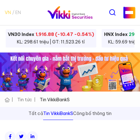
VN
EN
VN30 Index
1,916.88 (-10.47 -0.54%)
HNX Index
293.
KL: 298.61 triệu | GT: 11,523.26 tỉ
KL: 59.69 triệu 
Tin tức
Tin VikkiBankS
Tất cả
Tin VikkiBankS
Công bố thông tin