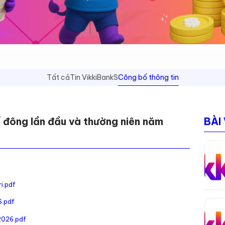
Tất cả
Tin VikkiBankS
Công bố thông tin
ổ đông lần đầu và thường niên năm
BÀI
i.pdf
S.pdf
 2026.pdf