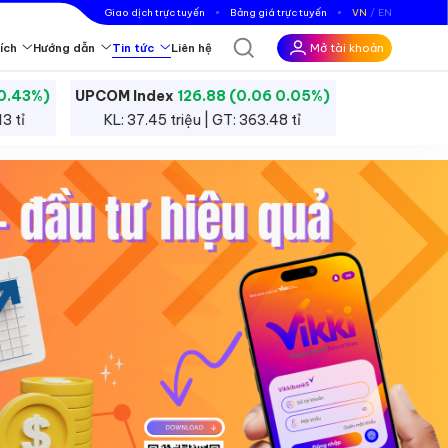
Giao dịch trực tuyến
Bảng giá trực tuyến
VN
EN
Mở tài khoản
ích
Hướng dẫn
Tin tức
Liên hệ
 0.43%)
UPCOM Index
126.88 (0.06 0.05%)
c công cụ tài chính trên thị trường để đầu tư hoặc đầu cơ.
3 tỉ
KL: 37.45 triệu | GT: 363.48 tỉ
 nghiệp.
iBankS Ratings
iểu thêm