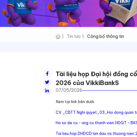
Tin tức
Công bố thông tin
Tài liệu họp Đại hội đồng c
2026 của VikkiBankS
07/05/2026
Xem tại link bên dưới:
CV _CBTT Nghi quyet_03_Hoi dong quan tr
Ho so de cu - ung cu thanh vien HDQT - BK
Tai lieu hop DHDCD lan dau va thuong nien