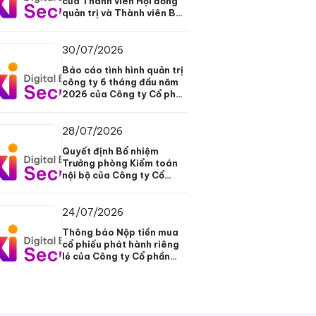
của Thành viên Hội đồng
quản trị và Thành viên Ban
kiểm soát
30/07/2026
Báo cáo tình hình quản trị
công ty 6 tháng đầu năm
2026 của Công ty Cổ phần
Chứng khoán Ngân hàng
Số Vikki
28/07/2026
Quyết định Bổ nhiệm
Trưởng phòng Kiểm toán
nội bộ của Công ty Cổ
phần Chứng khoán Ngân
hàng Số Vikki
24/07/2026
Thông báo Nộp tiền mua
cổ phiếu phát hành riêng
lẻ của Công ty Cổ phần
Chứng khoán Ngân hàng
Số Vikki