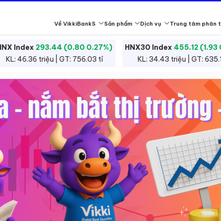
Về VikkiBankS
Sản phẩm
Dịch vụ
Trung tâm phân t
HNX Index
293.44 (0.80 0.27%)
HNX30 Index
455.12 (1.93
Giao dịch chứng khoán là việc mua bán cổ phiếu, trái phiếu và cá
KL: 46.36 triệu | GT: 756.03 tỉ
KL: 34.43 triệu | GT: 635.1
Giá chứng khoán biến động theo cung cầu, kinh tế và yếu tố doanh
án
Đội ngũ tư vấn
Nhà đầu tư chứng khoán chuyên nghiệp
Báo cáo phân tích
Hỗ trợ khách hàng
Công bố thông tin
Vikk
Tìm hiểu thêm
Tìm hiểu thêm
Tìm hiểu thêm
Tìm hiểu thêm
Tìm hiểu thêm
Tìm h