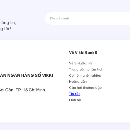
ông tin,
 tôi !
Về VikkiBankS
Về VikkiBankS
Trung tâm phân tích
ÁN NGÂN HÀNG SỐ VIKKI
Cơ hội nghề nghiệp
Hướng dẫn
Câu hỏi thường gặp
i Gòn, TP. Hồ Chí Minh
Tin tức
Liên hệ