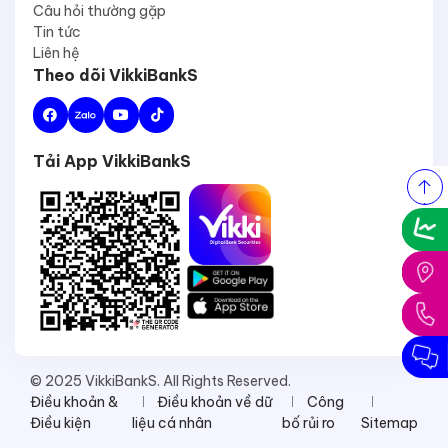
Câu hỏi thường gặp
Tin tức
Liên hệ
Theo dõi VikkiBankS
Tải App VikkiBankS
© 2025 VikkiBankS. All Rights Reserved.
Điều khoản &
Điều khoản về dữ
Công
Điều kiện
liệu cá nhân
bố rủi ro
Sitemap