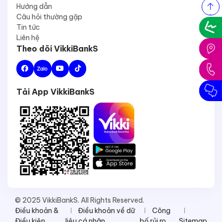
Hướng dẫn
Câu hỏi thường gặp
Tin tức
Liên hệ
Theo dõi VikkiBankS
Tải App VikkiBankS
© 2025 VikkiBankS. All Rights Reserved.
Điều khoản &
Điều khoản về dữ
Công
Điều kiện
liệu cá nhân
bố rủi ro
Sitemap