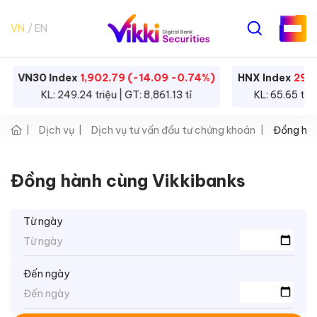
VN
EN
VN30 Index
1,902.79 (-14.09 -0.74%)
HNX Index
292.
KL: 249.24 triệu | GT: 8,861.13 tỉ
KL: 65.65 triệ
Dịch vụ
Dịch vụ tư vấn đầu tư chứng khoán
Đồng hàn
Đồng hành cùng Vikkibanks
Từ ngày
Đến ngày