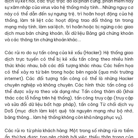
dịch vụ kết nối, các trục trặc do lỗi phần cứng, phần mềm hay
sự xâm nhập của virus vào hệ thống máy tính… Những nguy cơ
này có thể dẫn đến sự ngưng trệ, trì hoãn hoạt động của hệ
thống, làm tê liệt các hoạt động trao đổi thông tin trong
mạng máy tính, làm sai lệch, trì hoãn hoặc bị ngừng các giao
dịch mua bán chứng khoán, lỗi dữ liệu Bảng giá chứng khoán
và các thông tin chứng khoán khác…
Các rủi ro do sự tấn công của kẻ xấu (Hacker): Hệ thống giao
dịch trực tuyến có thể bị kẻ xấu tấn công theo nhiều hình
thức khác nhau, bởi các đối tượng khác nhau. Các hiểm họa
có thể xảy ra từ bên trong hoặc bên ngoài (qua môi trường
internet). Các đối tượng tấn công có thể là những Hacker
chuyên nghiệp và không chuyên. Các hình thức tấn công có
thể được xảy ra theo vài dạng như: Tấn công thăm dò (khai
thác các lỗ hổng trên hệ thống), tấn công truy cập (truy cập
và sửa đổi dữ liệu bất hợp pháp), tấn công Từ chối dịch vụ
DoS (mục đích làm kiệt quệ tài nguyên mạng như bộ nhớ,
băng thông… làm hệ thống không còn khả năng phục vụ).
Các rủi ro từ phía khách hàng: Một trong số những rủi ro tiềm
ẩn thứ hai được tạo nên chính bởi việc thiếu thận trọng của