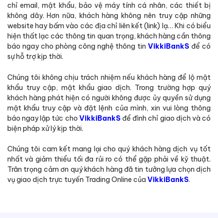
chỉ email, mật khẩu, bảo vệ máy tính cá nhân, các thiết bị
không dây. Hơn nữa, khách hàng không nên truy cập những
website hay bấm vào các địa chỉ liên kết (link) lạ… Khi có biểu
hiện thất lạc các thông tin quan trọng, khách hàng cần thông
báo ngay cho phòng công nghệ thông tin
VikkiBankS
để có
sự hỗ trợ kịp thời.
Chúng tôi không chịu trách nhiệm nếu khách hàng để lộ mật
khẩu truy cập, mật khẩu giao dịch. Trong trường hợp quý
khách hàng phát hiện có người không được ủy quyền sử dụng
mật khẩu truy cập và đặt lệnh của mình, xin vui lòng thông
báo ngay lập tức cho
VikkiBankS
để đình chỉ giao dịch và có
biện pháp xử lý kịp thời.
Chúng tôi cam kết mang lại cho quý khách hàng dịch vụ tốt
nhất và giảm thiểu tối đa rủi ro có thể gặp phải về kỹ thuật.
Trân trọng cảm ơn quý khách hàng đã tin tưởng lựa chọn dịch
vụ giao dịch trực tuyến Trading Online của
VikkiBankS
.