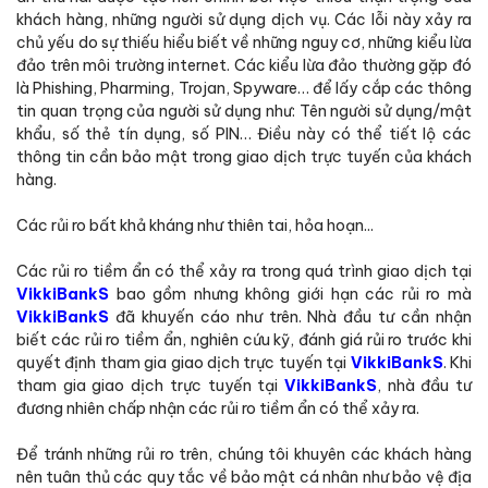
khách hàng, những người sử dụng dịch vụ. Các lỗi này xảy ra
chủ yếu do sự thiếu hiểu biết về những nguy cơ, những kiểu lừa
đảo trên môi trường internet. Các kiểu lừa đảo thường gặp đó
là Phishing, Pharming, Trojan, Spyware… để lấy cắp các thông
tin quan trọng của người sử dụng như: Tên người sử dụng/mật
khẩu, số thẻ tín dụng, số PIN… Điều này có thể tiết lộ các
thông tin cần bảo mật trong giao dịch trực tuyến của khách
hàng.
Các rủi ro bất khả kháng như thiên tai, hỏa hoạn...
Các rủi ro tiềm ẩn có thể xảy ra trong quá trình giao dịch tại
VikkiBankS
bao gồm nhưng không giới hạn các rủi ro mà
VikkiBankS
đã khuyến cáo như trên. Nhà đầu tư cần nhận
biết các rủi ro tiềm ẩn, nghiên cứu kỹ, đánh giá rủi ro trước khi
quyết định tham gia giao dịch trực tuyến tại
VikkiBankS
. Khi
tham gia giao dịch trực tuyến tại
VikkiBankS
, nhà đầu tư
đương nhiên chấp nhận các rủi ro tiềm ẩn có thể xảy ra.
Để tránh những rủi ro trên, chúng tôi khuyên các khách hàng
nên tuân thủ các quy tắc về bảo mật cá nhân như bảo vệ địa