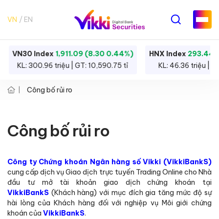
VN
EN
VN30 Index
1,911.09 (8.30 0.44%)
HNX Index
293.44 
KL: 300.96 triệu | GT: 10,590.75 tỉ
KL: 46.36 triệu | G
Công bố rủi ro
Công bố rủi ro
Công ty Chứng khoán Ngân hàng số Vikki (VikkiBankS)
cung cấp dịch vụ Giao dịch trực tuyến Trading Online cho Nhà
đầu tư mở tài khoản giao dịch chứng khoán tại
VikkiBankS
(Khách hàng) với mục đích gia tăng mức độ sự
hài lòng của Khách hàng đối với nghiệp vụ Môi giới chứng
khoán của
VikkiBankS
.