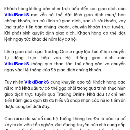
Khách hàng không cần phải trực tiếp đến sàn giao dịch của
VikkiBankS
mà vẫn có thể đặt lệnh giao dịch mua/ bán
chứng khoán, tra cứu lịch sử giao dịch, sao kê tài khoản, vay
ứng trước tiền bán chứng khoán, chuyển khoản trực tuyến...
Khi phát sinh quyết định giao dịch, Khách hàng có thể đặt
lệnh ngay tức khắc để nắm lấy cơ hội.
Lệnh giao dịch qua Trading Online ngay lập tức được chuyển
tự động trực tiếp vào Hệ thống giao dịch của
VikkiBankS
không qua thao tác thủ công nào và chuyển
ngay vào Hệ thống của Sở giao dịch chứng khoán.
Tuy nhiên
VikkiBankS
cũng khuyến cáo tới Khách hàng các
rủi ro mà Nhà đầu tư có thể gặp phải trong quá trình thực hiện
giao dịch trực tuyến qua Trading Online. Nhà đầu tư chỉ nên
tiến hành giao dịch khi đã hiểu và chấp nhận các rủi ro tiềm ẩn
được công bố dưới đây:
Các rủi ro do sự cố của hệ thống thông tin: Đó là các sự cố
xảy ra do việc tắc nghẽn, đứt đường truyền của nhà cung cấp